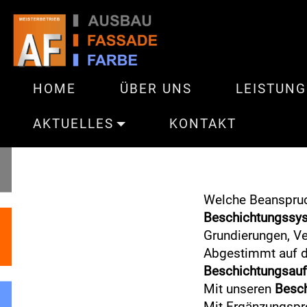
HOME
ÜBER UNS
LEISTUN
AKTUELLES
KONTAKT
Welche Beanspru
Beschichtungssy
Grundierungen, V
Abgestimmt auf d
Beschichtungsau
Mit unseren
Besch
Mit Ergänzungspr