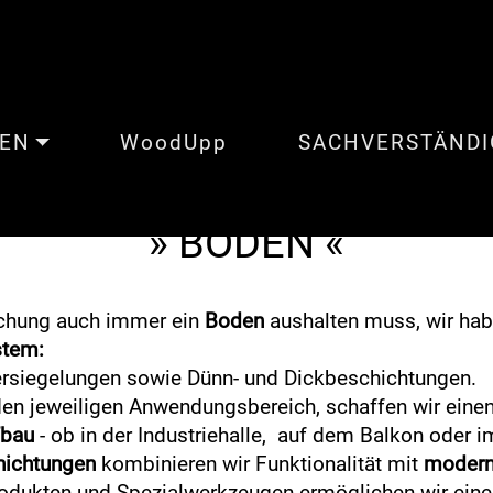
GEN
WoodUpp
SACHVERSTÄNDI
STUCKATEUR-AF | Göppingen
» BODEN «
chung auch immer ein
Boden
aushalten muss, wir ha
stem:
ersiegelungen sowie Dünn- und Dickbeschichtungen.
en jeweiligen Anwendungsbereich, schaffen wir einen
fbau
- ob in der Industriehalle,
auf dem Balkon oder im
ichtungen
kombinieren wir Funktionalität mit
modern
odukten und Spezialwerkzeugen ermöglichen wir eine 