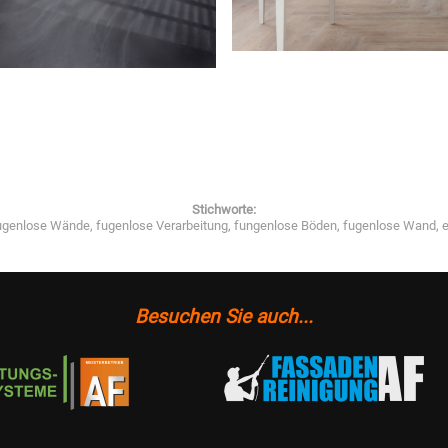
Stichworte:
ugenlose Wände, fugenlose Verarbeitung, fungenlose Böden, fugenlose Wand, e
Besuchen Sie auch...