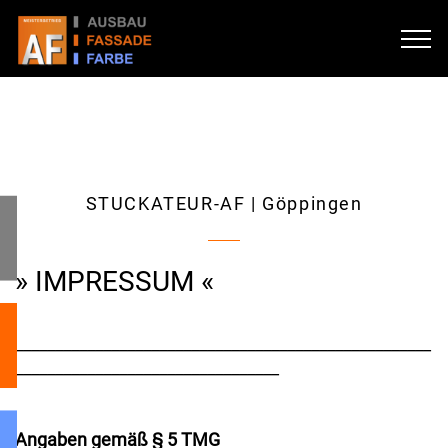
STUCKATEUR-AF | Göppingen
» IMPRESSUM «
____________________________________________________
_________________________________
Angaben gemäß § 5 TMG